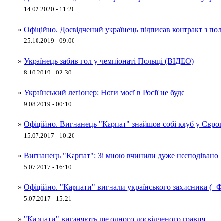
14.02.2020 - 11:20
»
Офіційно. Досвідчений українець підписав контракт з по
25.10.2019 - 09:00
»
Українець забив гол у чемпіонаті Польщі (ВІДЕО)
8.10.2019 - 02:30
»
Український легіонер: Ноги моєї в Росії не буде
9.08.2019 - 00:10
»
Офіційно. Вигнанець "Карпат" знайшов собі клуб у Євр
15.07.2017 - 10:20
»
Вигнанець "Карпат": Зі мною вчинили дуже несподівано
5.07.2017 - 16:10
»
Офіційно. "Карпати" вигнали українського захисника (
5.07.2017 - 15:21
»
"Карпати" виганяють ще одного досвідченого гравця