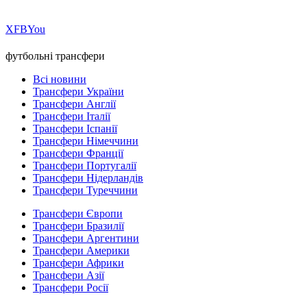
Х
FB
You
футбольні трансфери
Всі новини
Трансфери України
Трансфери Англії
Трансфери Італії
Трансфери Іспанії
Трансфери Німеччини
Трансфери Франції
Трансфери Португалії
Трансфери Нідерландів
Трансфери Туреччини
Трансфери Європи
Трансфери Бразилії
Трансфери Аргентини
Трансфери Америки
Трансфери Африки
Трансфери Азії
Трансфери Росії