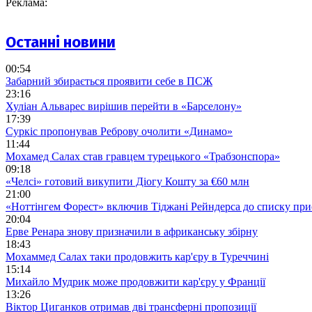
Реклама:
Останні новини
00:54
Забарний збирається проявити себе в ПСЖ
23:16
Хуліан Альварес вирішив перейти в «Барселону»
17:39
Суркіс пропонував Реброву очолити «Динамо»
11:44
Мохамед Салах став гравцем турецького «Трабзонспора»
09:18
«Челсі» готовий викупити Діогу Кошту за €60 млн
21:00
«Ноттінгем Форест» включив Тіджані Рейндерса до списку при
20:04
Ерве Ренара знову призначили в африканську збірну
18:43
Мохаммед Салах таки продовжить кар'єру в Туреччині
15:14
Михайло Мудрик може продовжити кар'єру у Франції
13:26
Віктор Циганков отримав дві трансферні пропозиції