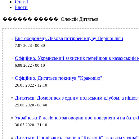
Статті
Блоги
������ �����: Олексій Дитятьєв
»
Екс-оборонець Львова потірбен клубу Першої ліги
7.07.2023 - 00:30
»
Офіційно. Український захисник перейшов в казахський 
6.08.2022 - 00:10
»
Офіційно. Дитятьєв покинув "Краковію"
26.05.2022 - 12:10
»
Дитятьєв: Домовився з одним польським клубом, а пішов
25.06.2020 - 08:40
»
Український легіонер заговорив про повернення на бать
30.05.2020 - 21:10
»
Дитятьєв: Сподіваюсь, скоро в "Краковії" з'являться украї