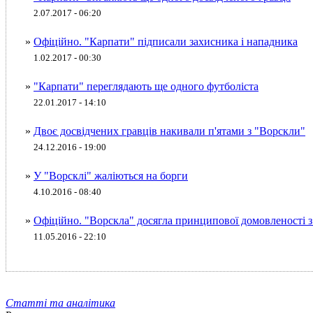
2.07.2017 - 06:20
»
Офіційно. "Карпати" підписали захисника і нападника
1.02.2017 - 00:30
»
"Карпати" переглядають ще одного футболіста
22.01.2017 - 14:10
»
Двоє досвідчених гравців накивали п'ятами з "Ворскли"
24.12.2016 - 19:00
»
У "Ворсклі" жаліються на борги
4.10.2016 - 08:40
»
Офіційно. "Ворскла" досягла принципової домовленості з
11.05.2016 - 22:10
Статті та аналітика