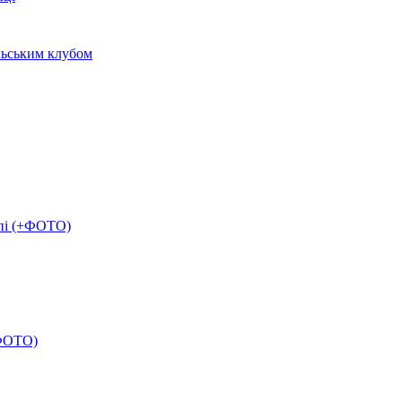
льським клубом
опі (+ФОТО)
+ФОТО)