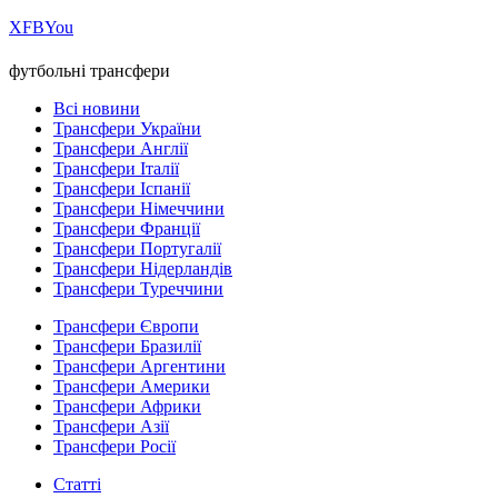
Х
FB
You
футбольні трансфери
Всі новини
Трансфери України
Трансфери Англії
Трансфери Італії
Трансфери Іспанії
Трансфери Німеччини
Трансфери Франції
Трансфери Португалії
Трансфери Нідерландів
Трансфери Туреччини
Трансфери Європи
Трансфери Бразилії
Трансфери Аргентини
Трансфери Америки
Трансфери Африки
Трансфери Азії
Трансфери Росії
Статті