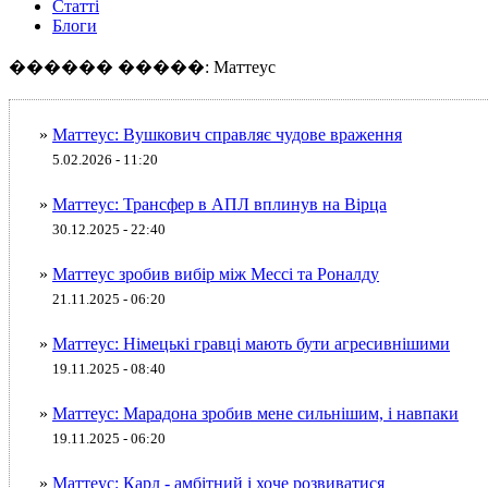
Статті
Блоги
������ �����: Маттеус
»
Маттеус: Вушкович справляє чудове враження
5.02.2026 - 11:20
»
Маттеус: Трансфер в АПЛ вплинув на Вірца
30.12.2025 - 22:40
»
Маттеус зробив вибір між Мессі та Роналду
21.11.2025 - 06:20
»
Маттеус: Німецькі гравці мають бути агресивнішими
19.11.2025 - 08:40
»
Маттеус: Марадона зробив мене сильнішим, і навпаки
19.11.2025 - 06:20
»
Маттеус: Карл - амбітний і хоче розвиватися