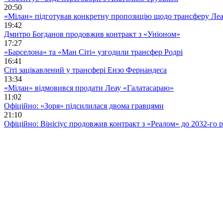
20:50
«Мілан» підготував конкретну пропозицію щодо трансферу Ле
19:42
Дмитро Богданов продовжив контракт з «Уніоном»
17:27
«Барселона» та «Ман Сіті» узгодили трансфер Родрі
16:41
Сіті зацікавлений у трансфері Ензо Фернандеса
13:34
«Мілан» відмовився продати Леау «Галатасараю»
11:02
Офіційно: «Зоря» підсилилася двома гравцями
21:10
Офіційно: Вінісіус продовжив контракт з «Реалом» до 2032-го 