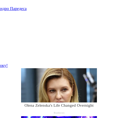
андро Паредеса
року!