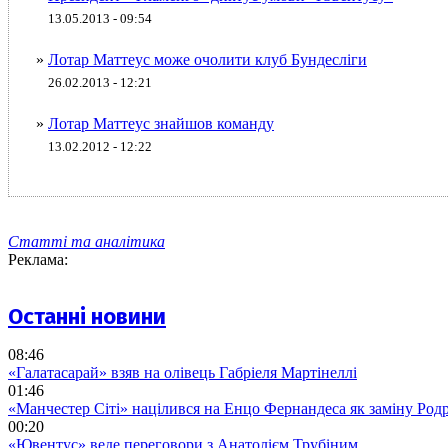
13.05.2013 - 09:54
»
Лотар Маттеус може очолити клуб Бундесліги
26.02.2013 - 12:21
»
Лотар Маттеус знайшов команду
13.02.2012 - 12:22
Статті та аналітика
Реклама:
Останні новини
08:46
«Галатасарай» взяв на олівець Габріеля Мартінеллі
01:46
«Манчестер Сіті» націлився на Енцо Фернандеса як заміну Родр
00:20
«Ювентус» веде переговори з Анатолієм Трубіним