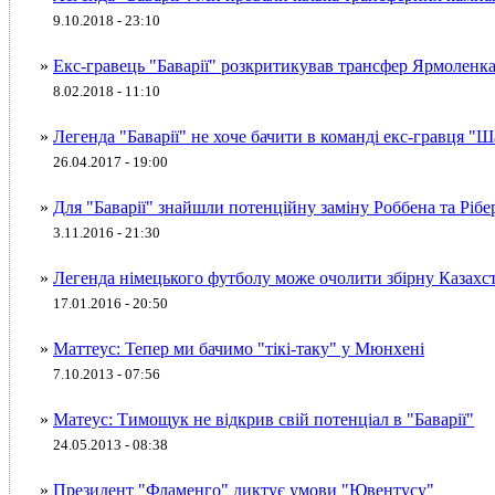
9.10.2018 - 23:10
»
Екс-гравець "Баварії" розкритикував трансфер Ярмоленк
8.02.2018 - 11:10
»
Легенда "Баварії" не хоче бачити в команді екс-гравця "Ш
26.04.2017 - 19:00
»
Для "Баварії" знайшли потенційну заміну Роббена та Рібе
3.11.2016 - 21:30
»
Легенда німецького футболу може очолити збірну Казахс
17.01.2016 - 20:50
»
Маттеус: Тепер ми бачимо "тікі-таку" у Мюнхені
7.10.2013 - 07:56
»
Матеус: Тимощук не відкрив свій потенціал в "Баварії"
24.05.2013 - 08:38
»
Президент "Фламенго" диктує умови "Ювентусу"