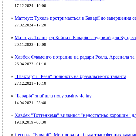
17.12.2024 - 19:00
»
Маттеус: Тухель протримається в Баварії до завершення с
27.02.2024 - 17:20
»
Маттеус: Трансфер Кейна в Баварію - чудовий для Бундес
20.11.2023 - 19:00
»
Хавбек Фламенго потрапив на радари Реала, Арсенала та
26.04.2023 - 01:10
»
"Шахтар" і "Реал" полюють на бразильського таланта
27.12.2021 - 16:10
»
"Баварія" знайшла нову заміну Фліку
14.04.2021 - 23:40
»
Хавбек "Тоттенхема" виявився "недостатньо хорошим" для
19.10.2019 - 00:30
»
Легенда "Баварії": Ми провали кілька трансферних кампа