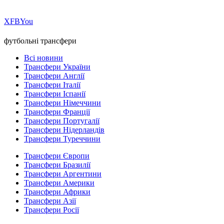
Х
FB
You
футбольні трансфери
Всі новини
Трансфери України
Трансфери Англії
Трансфери Італії
Трансфери Іспанії
Трансфери Німеччини
Трансфери Франції
Трансфери Португалії
Трансфери Нідерландів
Трансфери Туреччини
Трансфери Європи
Трансфери Бразилії
Трансфери Аргентини
Трансфери Америки
Трансфери Африки
Трансфери Азії
Трансфери Росії