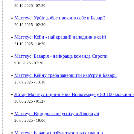
29.10.2025 - 07:20
»
Маттеус: Урбіг добре проявив себе в Баварії
29.10.2025 - 02:30
»
Маттеус: Кейн - найкращий нападник в світі
21.10.2025 - 10:20
»
Маттеус: Баварія - найкраща команда Європи
9.10.2025 - 07:20
»
Маттеус: Кейну треба завершити кар'єру в Баварії
23.09.2025 - 13:10
»
Лотар Маттеус оцінив Ніка Вольтемаде у 80-100 мільйоні
30.06.2025 - 01:27
»
Маттеус: Вірц досягне успіху в Ліверпулі
26.05.2025 - 19:00
»
Маттеус: Баварія позбудеться трьох гравців