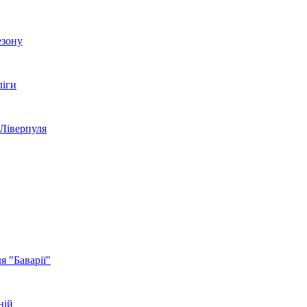
езону
ліги
 Ліверпуля
 "Баварії"
ній