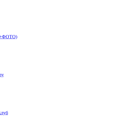
 (+ФОТО)
лу
клуб