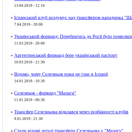
13.04.2019 - 12:10
»
Іспанський клуб роздумує над трансфером нападника "Ш
7.04.2019 - 20:00
»
Український форвард: Перебратись до Росії було помилко
11.03.2019 - 20:00
»
Аргентинський форвард бере український паспорт
10.03.2019 - 21:30
»
Відомо, чому Селезньов поки не грає в Іспанії
14.01.2019 - 10:30
»
Селезньов - форвард "Малаги"
11.01.2019 - 00:30
»
Трансфер Селезньова відклався через розбіжності клубів
9.01.2019 - 21:30
»
Стали відомі деталі трансферу Селезньова у "Малагу"