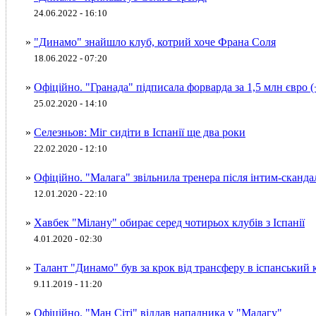
24.06.2022 - 16:10
»
"Динамо" знайшло клуб, котрий хоче Франа Соля
18.06.2022 - 07:20
»
Офіційно. "Гранада" підписала форварда за 1,5 млн євро
25.02.2020 - 14:10
»
Селезньов: Міг сидіти в Іспанії ще два роки
22.02.2020 - 12:10
»
Офіційно. "Малага" звільнила тренера після інтим-сканда
12.01.2020 - 22:10
»
Хавбек "Мілану" обирає серед чотирьох клубів з Іспанії
4.01.2020 - 02:30
»
Талант "Динамо" був за крок від трансферу в іспанський 
9.11.2019 - 11:20
»
Офіційно. "Ман Сіті" віддав нападника у "Малагу"