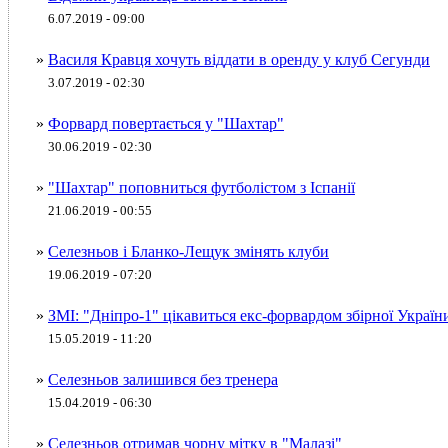
6.07.2019 - 09:00
»
Василя Кравця хочуть віддати в оренду у клуб Сегунди
3.07.2019 - 02:30
»
Форвард повертається у "Шахтар"
30.06.2019 - 02:30
»
"Шахтар" поповниться футболістом з Іспанії
21.06.2019 - 00:55
»
Селезньов і Бланко-Лещук змінять клуби
19.06.2019 - 07:20
»
ЗМІ: "Дніпро-1" цікавиться екс-форвардом збірної Україн
15.05.2019 - 11:20
»
Селезньов залишився без тренера
15.04.2019 - 06:30
»
Селезньов отримав чорну мітку в "Малазі"