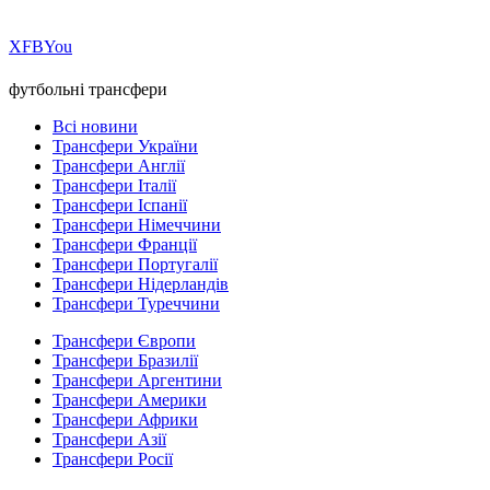
Х
FB
You
футбольні трансфери
Всі новини
Трансфери України
Трансфери Англії
Трансфери Італії
Трансфери Іспанії
Трансфери Німеччини
Трансфери Франції
Трансфери Португалії
Трансфери Нідерландів
Трансфери Туреччини
Трансфери Європи
Трансфери Бразилії
Трансфери Аргентини
Трансфери Америки
Трансфери Африки
Трансфери Азії
Трансфери Росії