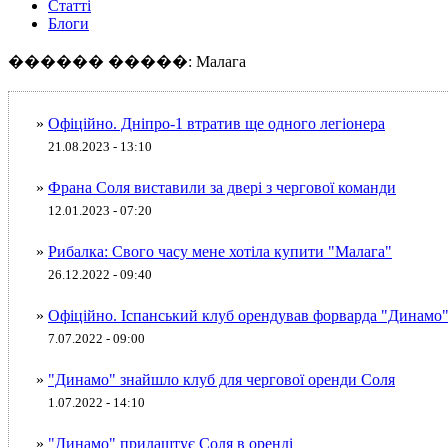
Статті
Блоги
������ �����: Малага
»
Офіційно. Дніпро-1 втратив ще одного легіонера
21.08.2023 - 13:10
»
Франа Соля виставили за двері з чергової команди
12.01.2023 - 07:20
»
Рибалка: Свого часу мене хотіла купити "Малага"
26.12.2022 - 09:40
»
Офіційно. Іспанський клуб орендував форварда "Динамо
7.07.2022 - 09:00
»
"Динамо" знайшло клуб для чергової оренди Соля
1.07.2022 - 14:10
»
"Динамо" прилаштує Соля в оренді