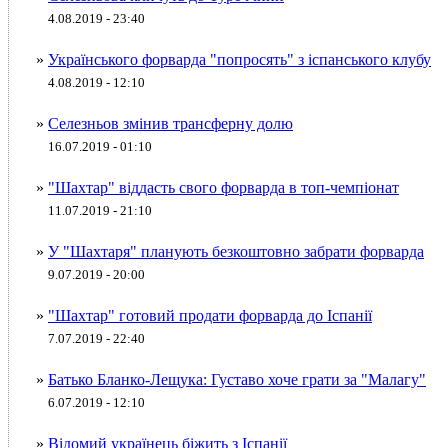
4.08.2019 - 23:40
»
Українського форварда "попросять" з іспанського клубу
4.08.2019 - 12:10
»
Селезньов змінив трансферну долю
16.07.2019 - 01:10
»
"Шахтар" віддасть свого форварда в топ-чемпіонат
11.07.2019 - 21:10
»
У "Шахтаря" планують безкоштовно забрати форварда
9.07.2019 - 20:00
»
"Шахтар" готовий продати форварда до Іспанії
7.07.2019 - 22:40
»
Батько Бланко-Лещука: Густаво хоче грати за "Малагу"
6.07.2019 - 12:10
»
Відомий українець біжить з Іспанії