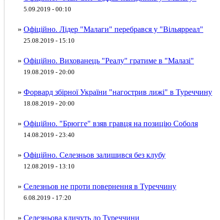
5.09.2019 - 00:10
»
Офіційно. Лідер "Малаги" перебрався у "Вільярреал"
25.08.2019 - 15:10
»
Офіційно. Вихованець "Реалу" гратиме в "Малазі"
19.08.2019 - 20:00
»
Форвард збірної України "нагострив лижі" в Туреччину
18.08.2019 - 20:00
»
Офіційно. "Брюгге" взяв гравця на позицію Соболя
14.08.2019 - 23:40
»
Офіційно. Селезньов залишився без клубу
12.08.2019 - 13:10
»
Селезньов не проти повернення в Туреччину
6.08.2019 - 17:20
»
Селезньова кличуть до Туреччини