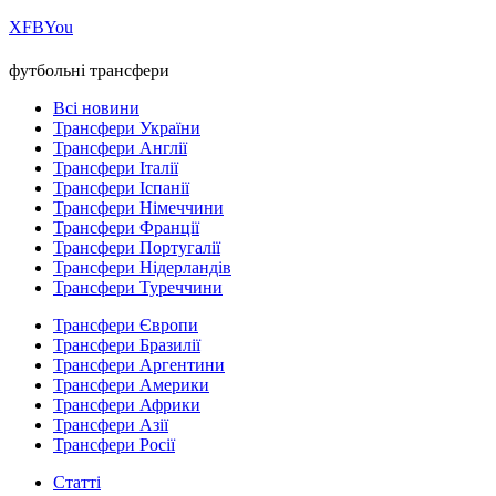
Х
FB
You
футбольні трансфери
Всі новини
Трансфери України
Трансфери Англії
Трансфери Італії
Трансфери Іспанії
Трансфери Німеччини
Трансфери Франції
Трансфери Португалії
Трансфери Нідерландів
Трансфери Туреччини
Трансфери Європи
Трансфери Бразилії
Трансфери Аргентини
Трансфери Америки
Трансфери Африки
Трансфери Азії
Трансфери Росії
Статті