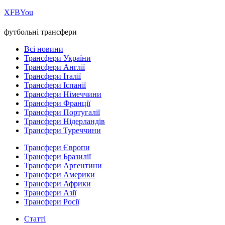
Х
FB
You
футбольні трансфери
Всі новини
Трансфери України
Трансфери Англії
Трансфери Італії
Трансфери Іспанії
Трансфери Німеччини
Трансфери Франції
Трансфери Португалії
Трансфери Нідерландів
Трансфери Туреччини
Трансфери Європи
Трансфери Бразилії
Трансфери Аргентини
Трансфери Америки
Трансфери Африки
Трансфери Азії
Трансфери Росії
Статті