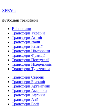
Х
FB
You
футбольні трансфери
Всі новини
Трансфери України
Трансфери Англії
Трансфери Італії
Трансфери Іспанії
Трансфери Німеччини
Трансфери Франції
Трансфери Португалії
Трансфери Нідерландів
Трансфери Туреччини
Трансфери Європи
Трансфери Бразилії
Трансфери Аргентини
Трансфери Америки
Трансфери Африки
Трансфери Азії
Трансфери Росії