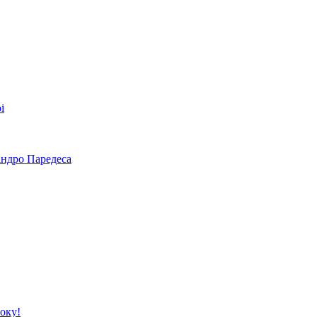
і
андро Паредеса
року!