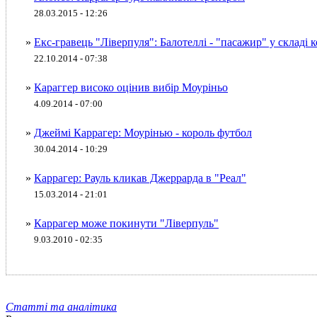
28.03.2015 - 12:26
»
Екс-гравець "Ліверпуля": Балотеллі - "пасажир" у складі 
22.10.2014 - 07:38
»
Караггер високо оцінив вибір Моуріньо
4.09.2014 - 07:00
»
Джеймі Каррагер: Моурінью - король футбол
30.04.2014 - 10:29
»
Каррагер: Рауль кликав Джеррарда в "Реал"
15.03.2014 - 21:01
»
Каррагер може покинути "Ліверпуль"
9.03.2010 - 02:35
Статті та аналітика