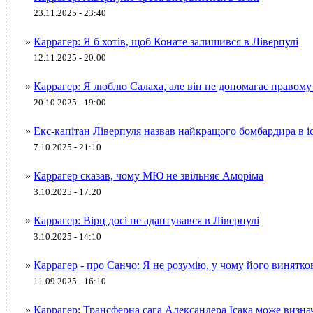
23.11.2025 - 23:40
»
Каррагер: Я б хотів, щоб Конате залишився в Ліверпулі
12.11.2025 - 20:00
»
Каррагер: Я люблю Салаха, але він не допомагає правому
20.10.2025 - 19:00
»
Екс-капітан Ліверпуля назвав найкращого бомбардира в іс
7.10.2025 - 21:10
»
Каррагер сказав, чому МЮ не звільняє Аморіма
3.10.2025 - 17:20
»
Каррагер: Вірц досі не адаптувався в Ліверпулі
3.10.2025 - 14:10
»
Каррагер - про Санчо: Я не розумію, у чому його винятко
11.09.2025 - 16:10
»
Каррагер: Трансферна сага Александера Ісака може визна