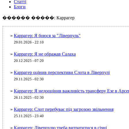
Статті
Блоги
������ �����: Каррагер
»
Каррагер: Я боюся за "Ліверпуль"
29.01.2026 - 22:10
»
Каррагер: Я не ображав Салаха
20.12.2025 - 07:20
»
Каррагер оцінив перспективи Слота в Ліверпулі
29.11.2025 - 02:30
»
Каррагер: Я недооцінив важливість трансферу Езе в Арсе
26.11.2025 - 02:30
»
Каррагер: Слот перебуває під загрозою звільнення
25.11.2025 - 23:40
»
Каррагер: Ліверпулю треба витратитися в січні