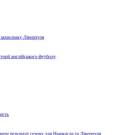
 захиснику Ліверпуля
торії англійського футболу
вість
чити результат сезону для Ньюкасла та Ліверпуля