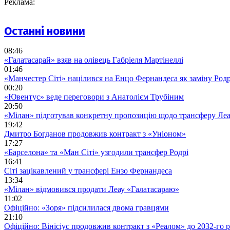
Реклама:
Останні новини
08:46
«Галатасарай» взяв на олівець Габріеля Мартінеллі
01:46
«Манчестер Сіті» націлився на Енцо Фернандеса як заміну Родр
00:20
«Ювентус» веде переговори з Анатолієм Трубіним
20:50
«Мілан» підготував конкретну пропозицію щодо трансферу Ле
19:42
Дмитро Богданов продовжив контракт з «Уніоном»
17:27
«Барселона» та «Ман Сіті» узгодили трансфер Родрі
16:41
Сіті зацікавлений у трансфері Ензо Фернандеса
13:34
«Мілан» відмовився продати Леау «Галатасараю»
11:02
Офіційно: «Зоря» підсилилася двома гравцями
21:10
Офіційно: Вінісіус продовжив контракт з «Реалом» до 2032-го 