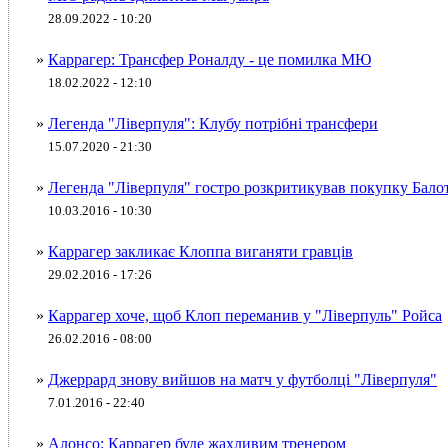
28.09.2022 - 10:20
»
Каррагер: Трансфер Роналду - це помилка МЮ
18.02.2022 - 12:10
»
Легенда "Ліверпуля": Клубу потрібні трансфери
15.07.2020 - 21:30
»
Легенда "Ліверпуля" гостро розкритикував покупку Бало
10.03.2016 - 10:30
»
Каррагер закликає Клоппа виганяти гравців
29.02.2016 - 17:26
»
Каррагер хоче, щоб Клоп переманив у "Ліверпуль" Ройса
26.02.2016 - 08:00
»
Джеррард знову вийшов на матч у футболці "Ліверпуля"
7.01.2016 - 22:40
»
Алонсо: Каррагер буде жахливим тренером