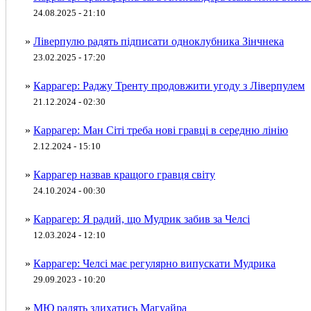
24.08.2025 - 21:10
»
Ліверпулю радять підписати одноклубника Зінчнека
23.02.2025 - 17:20
»
Каррагер: Раджу Тренту продовжити угоду з Ліверпулем
21.12.2024 - 02:30
»
Каррагер: Ман Сіті треба нові гравці в середню лінію
2.12.2024 - 15:10
»
Каррагер назвав кращого гравця світу
24.10.2024 - 00:30
»
Каррагер: Я радий, що Мудрик забив за Челсі
12.03.2024 - 12:10
»
Каррагер: Челсі має регулярно випускати Мудрика
29.09.2023 - 10:20
»
МЮ радять здихатись Магуайра