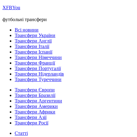
Х
FB
You
футбольні трансфери
Всі новини
Трансфери України
Трансфери Англії
Трансфери Італії
Трансфери Іспанії
Трансфери Німеччини
Трансфери Франції
Трансфери Португалії
Трансфери Нідерландів
Трансфери Туреччини
Трансфери Європи
Трансфери Бразилії
Трансфери Аргентини
Трансфери Америки
Трансфери Африки
Трансфери Азії
Трансфери Росії
Статті