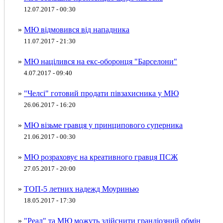
12.07.2017 - 00:30
»
МЮ відмовився від нападника
11.07.2017 - 21:30
»
МЮ націлився на екс-оборонця "Барселони"
4.07.2017 - 09:40
»
"Челсі" готовий продати півзахисника у МЮ
26.06.2017 - 16:20
»
МЮ візьме гравця у принципового суперника
21.06.2017 - 00:30
»
МЮ розраховує на креативного гравця ПСЖ
27.05.2017 - 20:00
»
ТОП-5 летних надежд Моуринью
18.05.2017 - 17:30
»
"Реал" та МЮ можуть здійснити грандіозний обмін