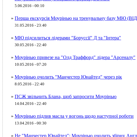
5.06.2016 - 00:10
»
Перша екскурсія Моурінью на тренувальну базу МЮ (ВІ
31.05.2016 - 23:40
»
МЮ підсилиться лідерами "Боруссії" Д та "Інтера"
30.05.2016 - 22:40
»
Моурінью привезе на "Олд Траффорд" лідера "Арсеналу"
10.05.2016 - 07:20
»
Моурінью очолить "Манчестер Юнайтед" через рік
8.05.2016 - 22:40
»
ПСЖ звільнить Блана, щоб запросити Моурінью
14.04.2016 - 22:40
»
Моурінью підлив масла у вогонь щодо наступної роботи
13.04.2016 - 00:30
»
Не "Манчестер Юнайтед": Моурінью очолить збірну Англі