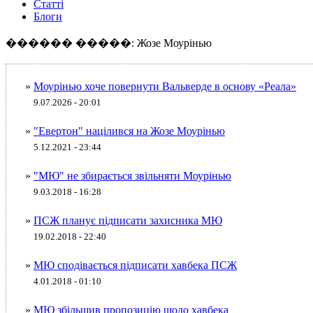
Статті
Блоги
������ �����: Жозе Моурінью
»
Моурінью хоче повернути Вальверде в основу «Реала»
9.07.2026 - 20:01
»
"Евертон" націлився на Жозе Моурінью
5.12.2021 - 23:44
»
"МЮ" не збирається звільняти Моурінью
9.03.2018 - 16:28
»
ПСЖ планує підписати захисника МЮ
19.02.2018 - 22:40
»
МЮ сподівається підписати хавбека ПСЖ
4.01.2018 - 01:10
»
МЮ збільшив пропозицію щодо хавбека