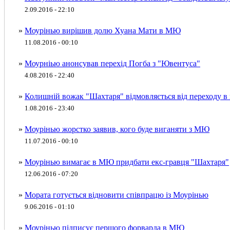
2.09.2016 - 22:10
»
Моурінью вирішив долю Хуана Мати в МЮ
11.08.2016 - 00:10
»
Моурніью анонсував перехід Погба з "Ювентуса"
4.08.2016 - 22:40
»
Колишній вожак "Шахтаря" відмовляється від переходу 
1.08.2016 - 23:40
»
Моурінью жорстко заявив, кого буде виганяти з МЮ
11.07.2016 - 00:10
»
Моурінью вимагає в МЮ придбати екс-гравця "Шахтаря"
12.06.2016 - 07:20
»
Мората готується відновити співпрацю із Моурінью
9.06.2016 - 01:10
»
Моурінью підписує першого форварда в МЮ