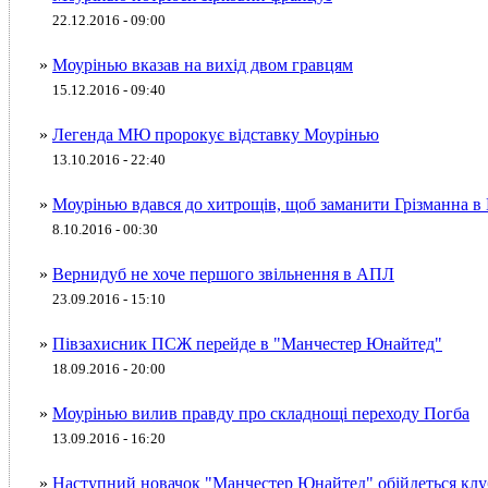
22.12.2016 - 09:00
»
Моурінью вказав на вихід двом гравцям
15.12.2016 - 09:40
»
Легенда МЮ пророкує відставку Моурінью
13.10.2016 - 22:40
»
Моурінью вдався до хитрощів, щоб заманити Грізманна 
8.10.2016 - 00:30
»
Вернидуб не хоче першого звільнення в АПЛ
23.09.2016 - 15:10
»
Півзахисник ПСЖ перейде в "Манчестер Юнайтед"
18.09.2016 - 20:00
»
Моурінью вилив правду про складнощі переходу Погба
13.09.2016 - 16:20
»
Наступний новачок "Манчестер Юнайтед" обійдеться клуб