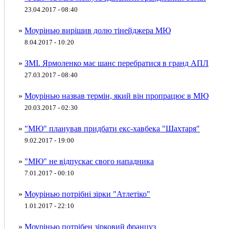
23.04.2017 - 08:40
»
Моурінью вирішив долю тінейджера МЮ
8.04.2017 - 10:20
»
ЗМІ. Ярмоленко має шанс перебратися в гранд АПЛ
27.03.2017 - 08:40
»
Моурінью назвав термін, який він пропрацює в МЮ
20.03.2017 - 02:30
»
"МЮ" планував придбати екс-хавбека "Шахтаря"
9.02.2017 - 19:00
»
"МЮ" не відпускає свого нападника
7.01.2017 - 00:10
»
Моурінью потрібні зірки "Атлетіко"
1.01.2017 - 22:10
»
Моурінью потрібен зірковий француз