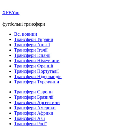
Х
FB
You
футбольні трансфери
Всі новини
Трансфери України
Трансфери Англії
Трансфери Італії
Трансфери Іспанії
Трансфери Німеччини
Трансфери Франції
Трансфери Португалії
Трансфери Нідерландів
Трансфери Туреччини
Трансфери Європи
Трансфери Бразилії
Трансфери Аргентини
Трансфери Америки
Трансфери Африки
Трансфери Азії
Трансфери Росії