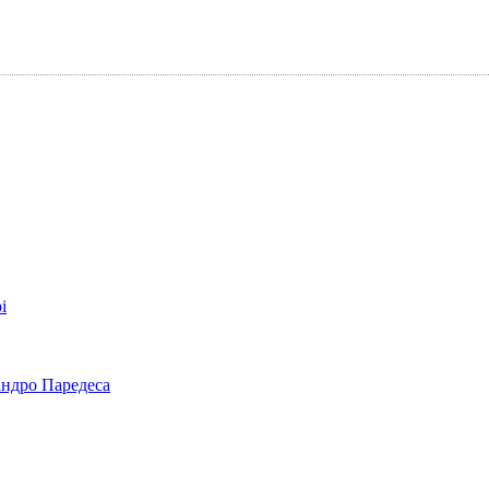
і
андро Паредеса