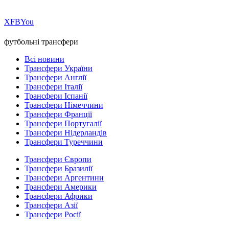
Х
FB
You
футбольні трансфери
Всі новини
Трансфери України
Трансфери Англії
Трансфери Італії
Трансфери Іспанії
Трансфери Німеччини
Трансфери Франції
Трансфери Португалії
Трансфери Нідерландів
Трансфери Туреччини
Трансфери Європи
Трансфери Бразилії
Трансфери Аргентини
Трансфери Америки
Трансфери Африки
Трансфери Азії
Трансфери Росії