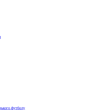
н
цького футболу