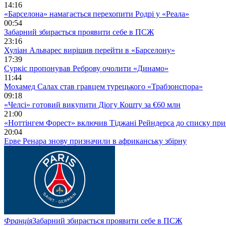
14:16
«Барселона» намагається перехопити Родрі у «Реала»
00:54
Забарний збирається проявити себе в ПСЖ
23:16
Хуліан Альварес вирішив перейти в «Барселону»
17:39
Суркіс пропонував Реброву очолити «Динамо»
11:44
Мохамед Салах став гравцем турецького «Трабзонспора»
09:18
«Челсі» готовий викупити Діогу Кошту за €60 млн
21:00
«Ноттінгем Форест» включив Тіджані Рейндерса до списку при
20:04
Ерве Ренара знову призначили в африканську збірну
Франція
Забарний збирається проявити себе в ПСЖ