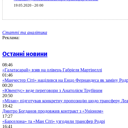
19.05.2020 - 20:00
Статті та аналітика
Реклама:
Останні новини
08:46
«Галатасарай» взяв на олівець Габріеля Мартінеллі
01:46
«Манчестер Сіті» націлився на Енцо Фернандеса як заміну Родр
00:20
«Ювентус» веде переговори з Анатолієм Трубіним
20:50
«Мілан» підготував конкретну пропозицію щодо трансферу Ле
19:42
Дмитро Богданов продовжив контракт з «Уніоном»
17:27
«Барселона» та «Ман Сіті» узгодили трансфер Родрі
16:41