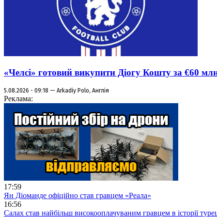
«Челсі» готовий викупити Діогу Кошту за €60 мл
5.08.2026 - 09:18 — Arkadiy Polo, Англія
Реклама:
17:59
Ян Діоманде офіційно став гравцем «Реала»
16:56
Салах став найбільш високооплачуваним гравцем в історії туре