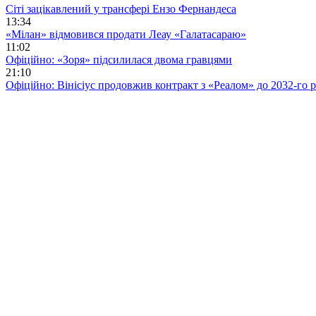
Сіті зацікавлений у трансфері Ензо Фернандеса
13:34
«Мілан» відмовився продати Леау «Галатасараю»
11:02
Офіційно: «Зоря» підсилилася двома гравцями
21:10
Офіційно: Вінісіус продовжив контракт з «Реалом» до 2032-го 