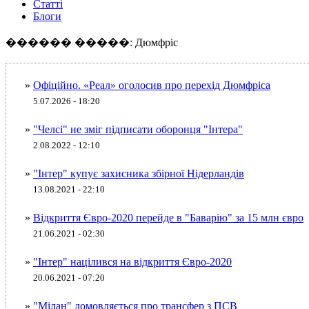
Статті
Блоги
������ �����: Дюмфріс
»
Офіційно. «Реал» оголосив про перехід Дюмфріса
5.07.2026 - 18:20
»
"Челсі" не зміг підписати оборонця "Інтера"
2.08.2022 - 12:10
»
"Інтер" купує захисника збірної Нідерландів
13.08.2021 - 22:10
»
Відкриття Євро-2020 перейде в "Баварію" за 15 млн євро
21.06.2021 - 02:30
»
"Інтер" націлився на відкриття Євро-2020
20.06.2021 - 07:20
»
"Мілан" домовляється про трансфер з ПСВ