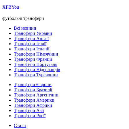
Х
FB
You
футбольні трансфери
Всі новини
Трансфери України
Трансфери Англії
Трансфери Італії
Трансфери Іспанії
Трансфери Німеччини
Трансфери Франції
Трансфери Португалії
Трансфери Нідерландів
Трансфери Туреччини
Трансфери Європи
Трансфери Бразилії
Трансфери Аргентини
Трансфери Америки
Трансфери Африки
Трансфери Азії
Трансфери Росії
Статті