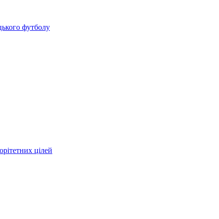
цького футболу
орітетних цілей