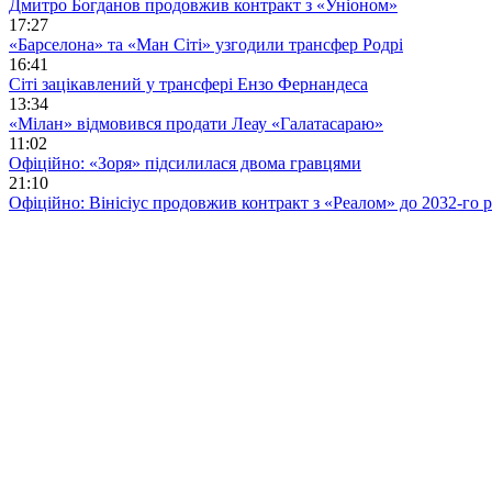
Дмитро Богданов продовжив контракт з «Уніоном»
17:27
«Барселона» та «Ман Сіті» узгодили трансфер Родрі
16:41
Сіті зацікавлений у трансфері Ензо Фернандеса
13:34
«Мілан» відмовився продати Леау «Галатасараю»
11:02
Офіційно: «Зоря» підсилилася двома гравцями
21:10
Офіційно: Вінісіус продовжив контракт з «Реалом» до 2032-го 