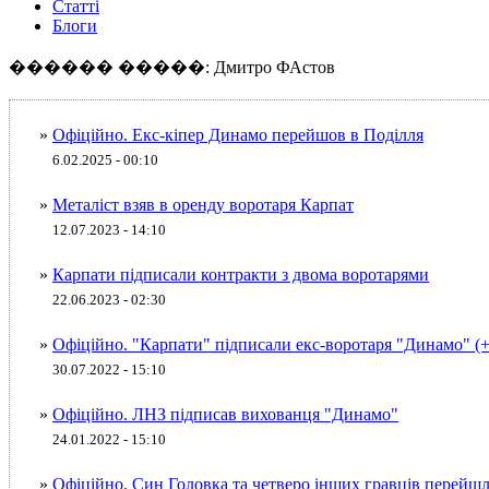
Статті
Блоги
������ �����: Дмитро ФАстов
»
Офіційно. Екс-кіпер Динамо перейшов в Поділля
6.02.2025 - 00:10
»
Металіст взяв в оренду воротаря Карпат
12.07.2023 - 14:10
»
Карпати підписали контракти з двома воротарями
22.06.2023 - 02:30
»
Офіційно. "Карпати" підписали екс-воротаря "Динамо" 
30.07.2022 - 15:10
»
Офіційно. ЛНЗ підписав вихованця "Динамо"
24.01.2022 - 15:10
»
Офіційно. Син Головка та четверо інших гравців перейшл