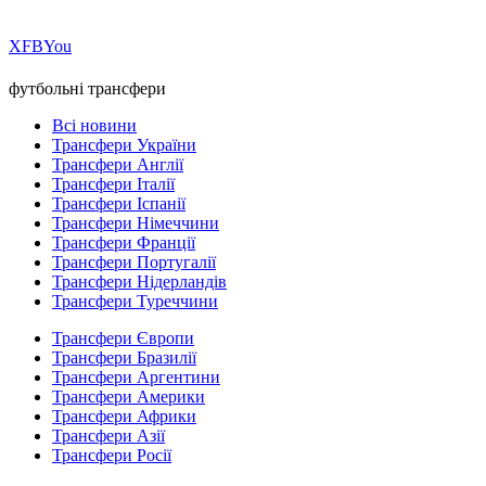
Х
FB
You
футбольні трансфери
Всі новини
Трансфери України
Трансфери Англії
Трансфери Італії
Трансфери Іспанії
Трансфери Німеччини
Трансфери Франції
Трансфери Португалії
Трансфери Нідерландів
Трансфери Туреччини
Трансфери Європи
Трансфери Бразилії
Трансфери Аргентини
Трансфери Америки
Трансфери Африки
Трансфери Азії
Трансфери Росії