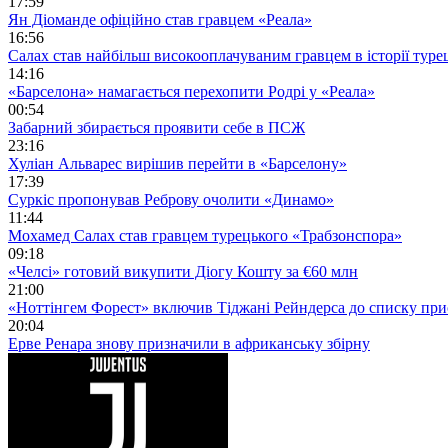
17:59
Ян Діоманде офіційно став гравцем «Реала»
16:56
Салах став найбільш високооплачуваним гравцем в історії туре
14:16
«Барселона» намагається перехопити Родрі у «Реала»
00:54
Забарний збирається проявити себе в ПСЖ
23:16
Хуліан Альварес вирішив перейти в «Барселону»
17:39
Суркіс пропонував Реброву очолити «Динамо»
11:44
Мохамед Салах став гравцем турецького «Трабзонспора»
09:18
«Челсі» готовий викупити Діогу Кошту за €60 млн
21:00
«Ноттінгем Форест» включив Тіджані Рейндерса до списку при
20:04
Ерве Ренара знову призначили в африканську збірну