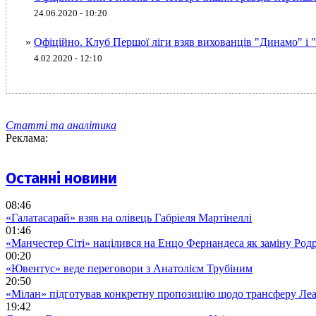
24.06.2020 - 10:20
»
Офіційно. Клуб Першої ліги взяв вихованців "Динамо" і
4.02.2020 - 12:10
Статті та аналітика
Реклама:
Останні новини
08:46
«Галатасарай» взяв на олівець Габріеля Мартінеллі
01:46
«Манчестер Сіті» націлився на Енцо Фернандеса як заміну Родр
00:20
«Ювентус» веде переговори з Анатолієм Трубіним
20:50
«Мілан» підготував конкретну пропозицію щодо трансферу Ле
19:42