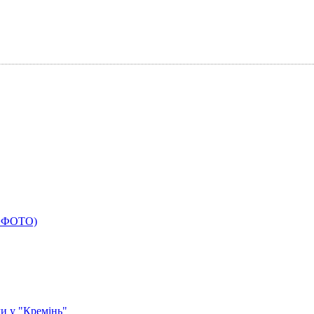
(+ФОТО)
и у "Кремінь"