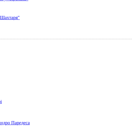
 "Шахтаря"
і
андро Паредеса