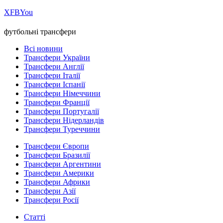
Х
FB
You
футбольні трансфери
Всі новини
Трансфери України
Трансфери Англії
Трансфери Італії
Трансфери Іспанії
Трансфери Німеччини
Трансфери Франції
Трансфери Португалії
Трансфери Нідерландів
Трансфери Туреччини
Трансфери Європи
Трансфери Бразилії
Трансфери Аргентини
Трансфери Америки
Трансфери Африки
Трансфери Азії
Трансфери Росії
Статті