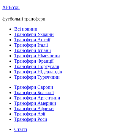
Х
FB
You
футбольні трансфери
Всі новини
Трансфери України
Трансфери Англії
Трансфери Італії
Трансфери Іспанії
Трансфери Німеччини
Трансфери Франції
Трансфери Португалії
Трансфери Нідерландів
Трансфери Туреччини
Трансфери Європи
Трансфери Бразилії
Трансфери Аргентини
Трансфери Америки
Трансфери Африки
Трансфери Азії
Трансфери Росії
Статті