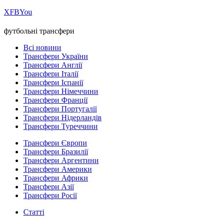
Х
FB
You
футбольні трансфери
Всі новини
Трансфери України
Трансфери Англії
Трансфери Італії
Трансфери Іспанії
Трансфери Німеччини
Трансфери Франції
Трансфери Португалії
Трансфери Нідерландів
Трансфери Туреччини
Трансфери Європи
Трансфери Бразилії
Трансфери Аргентини
Трансфери Америки
Трансфери Африки
Трансфери Азії
Трансфери Росії
Статті