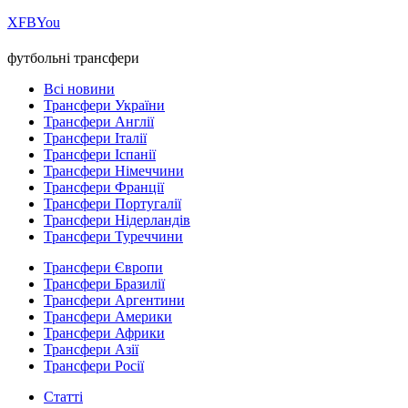
Х
FB
You
футбольні трансфери
Всі новини
Трансфери України
Трансфери Англії
Трансфери Італії
Трансфери Іспанії
Трансфери Німеччини
Трансфери Франції
Трансфери Португалії
Трансфери Нідерландів
Трансфери Туреччини
Трансфери Європи
Трансфери Бразилії
Трансфери Аргентини
Трансфери Америки
Трансфери Африки
Трансфери Азії
Трансфери Росії
Статті