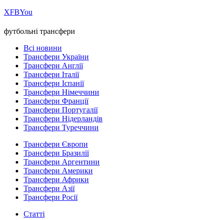
Х
FB
You
футбольні трансфери
Всі новини
Трансфери України
Трансфери Англії
Трансфери Італії
Трансфери Іспанії
Трансфери Німеччини
Трансфери Франції
Трансфери Португалії
Трансфери Нідерландів
Трансфери Туреччини
Трансфери Європи
Трансфери Бразилії
Трансфери Аргентини
Трансфери Америки
Трансфери Африки
Трансфери Азії
Трансфери Росії
Статті