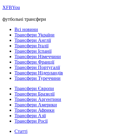
Х
FB
You
футбольні трансфери
Всі новини
Трансфери України
Трансфери Англії
Трансфери Італії
Трансфери Іспанії
Трансфери Німеччини
Трансфери Франції
Трансфери Португалії
Трансфери Нідерландів
Трансфери Туреччини
Трансфери Європи
Трансфери Бразилії
Трансфери Аргентини
Трансфери Америки
Трансфери Африки
Трансфери Азії
Трансфери Росії
Статті