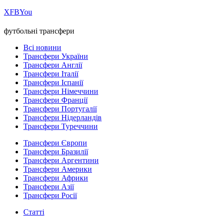
Х
FB
You
футбольні трансфери
Всі новини
Трансфери України
Трансфери Англії
Трансфери Італії
Трансфери Іспанії
Трансфери Німеччини
Трансфери Франції
Трансфери Португалії
Трансфери Нідерландів
Трансфери Туреччини
Трансфери Європи
Трансфери Бразилії
Трансфери Аргентини
Трансфери Америки
Трансфери Африки
Трансфери Азії
Трансфери Росії
Статті