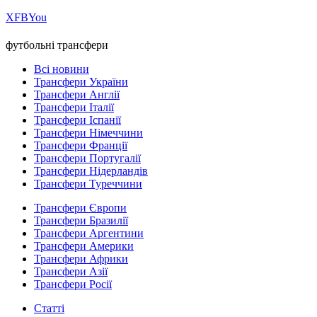
Х
FB
You
футбольні трансфери
Всі новини
Трансфери України
Трансфери Англії
Трансфери Італії
Трансфери Іспанії
Трансфери Німеччини
Трансфери Франції
Трансфери Португалії
Трансфери Нідерландів
Трансфери Туреччини
Трансфери Європи
Трансфери Бразилії
Трансфери Аргентини
Трансфери Америки
Трансфери Африки
Трансфери Азії
Трансфери Росії
Статті