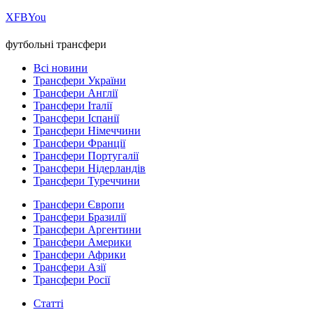
Х
FB
You
футбольні трансфери
Всі новини
Трансфери України
Трансфери Англії
Трансфери Італії
Трансфери Іспанії
Трансфери Німеччини
Трансфери Франції
Трансфери Португалії
Трансфери Нідерландів
Трансфери Туреччини
Трансфери Європи
Трансфери Бразилії
Трансфери Аргентини
Трансфери Америки
Трансфери Африки
Трансфери Азії
Трансфери Росії
Статті