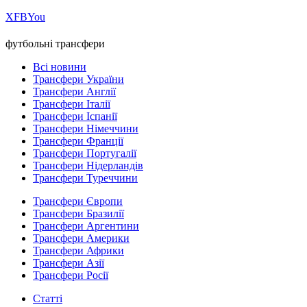
Х
FB
You
футбольні трансфери
Всі новини
Трансфери України
Трансфери Англії
Трансфери Італії
Трансфери Іспанії
Трансфери Німеччини
Трансфери Франції
Трансфери Португалії
Трансфери Нідерландів
Трансфери Туреччини
Трансфери Європи
Трансфери Бразилії
Трансфери Аргентини
Трансфери Америки
Трансфери Африки
Трансфери Азії
Трансфери Росії
Статті