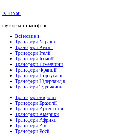
Х
FB
You
футбольні трансфери
Всі новини
Трансфери України
Трансфери Англії
Трансфери Італії
Трансфери Іспанії
Трансфери Німеччини
Трансфери Франції
Трансфери Португалії
Трансфери Нідерландів
Трансфери Туреччини
Трансфери Європи
Трансфери Бразилії
Трансфери Аргентини
Трансфери Америки
Трансфери Африки
Трансфери Азії
Трансфери Росії