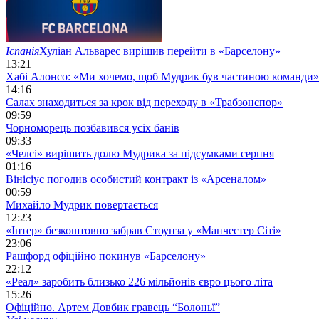
Іспанія
Хуліан Альварес вирішив перейти в «Барселону»
13:21
Хабі Алонсо: «Ми хочемо, щоб Мудрик був частиною команди»
14:16
Салах знаходиться за крок від переходу в «Трабзонспор»
09:59
Чорноморець позбавився усіх банів
09:33
«Челсі» вирішить долю Мудрика за підсумками серпня
01:16
Вінісіус погодив особистий контракт із «Арсеналом»
00:59
Михайло Мудрик повертається
12:23
«Інтер» безкоштовно забрав Стоунза у «Манчестер Сіті»
23:06
Рашфорд офіційно покинув «Барселону»
22:12
«Реал» заробить близько 226 мільйонів євро цього літа
15:26
Офіційно. Артем Довбик гравець “Болоньї”