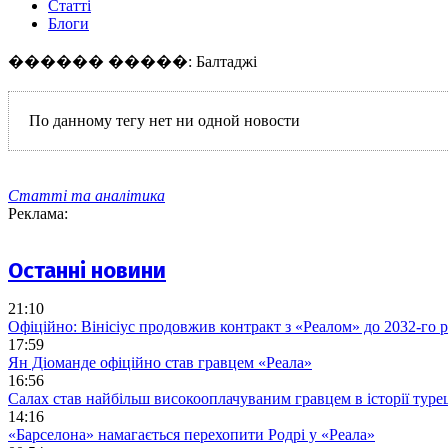
Статті
Блоги
������ �����: Балтаджі
По данному тегу нет ни одной новости
Статті та аналітика
Реклама:
Останні новини
21:10
Офіційно: Вінісіус продовжив контракт з «Реалом» до 2032-го 
17:59
Ян Діоманде офіційно став гравцем «Реала»
16:56
Салах став найбільш високооплачуваним гравцем в історії туре
14:16
«Барселона» намагається перехопити Родрі у «Реала»