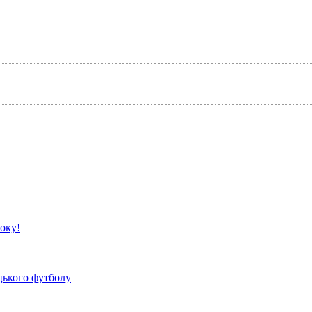
року!
цького футболу