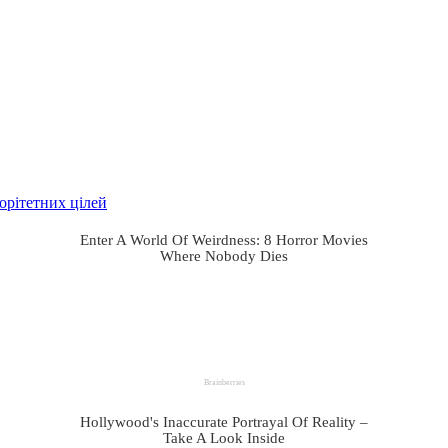
орітетних цілей