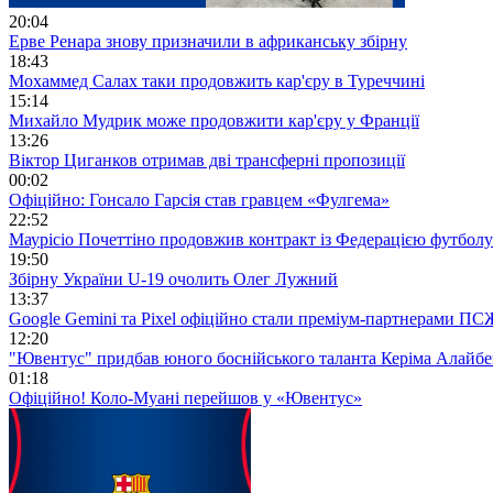
20:04
Ерве Ренара знову призначили в африканську збірну
18:43
Мохаммед Салах таки продовжить кар'єру в Туреччині
15:14
Михайло Мудрик може продовжити кар'єру у Франції
13:26
Віктор Циганков отримав дві трансферні пропозиції
00:02
Офіційно: Гонсало Гарсія став гравцем «Фулгема»
22:52
Маурісіо Почеттіно продовжив контракт із Федерацією футбо
19:50
Збірну України U-19 очолить Олег Лужний
13:37
Google Gemini та Pixel офіційно стали преміум-партнерами ПС
12:20
"Ювентус" придбав юного боснійського таланта Керіма Алайб
01:18
Офіційно! Коло-Муані перейшов у «Ювентус»