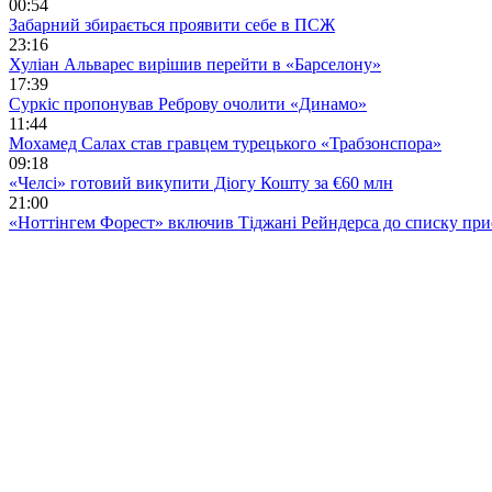
00:54
Забарний збирається проявити себе в ПСЖ
23:16
Хуліан Альварес вирішив перейти в «Барселону»
17:39
Суркіс пропонував Реброву очолити «Динамо»
11:44
Мохамед Салах став гравцем турецького «Трабзонспора»
09:18
«Челсі» готовий викупити Діогу Кошту за €60 млн
21:00
«Ноттінгем Форест» включив Тіджані Рейндерса до списку при