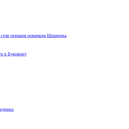
в став першим новачком Шищенка
и в Буковину
падника