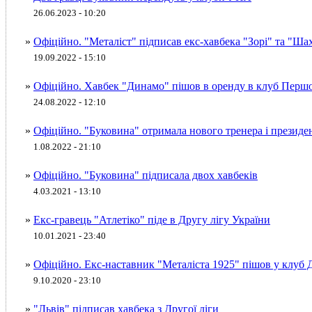
26.06.2023 - 10:20
»
Офіційно. "Металіст" підписав екс-хавбека "Зорі" та "Ш
19.09.2022 - 15:10
»
Офіційно. Хавбек "Динамо" пішов в оренду в клуб Перш
24.08.2022 - 12:10
»
Офіційно. "Буковина" отримала нового тренера і президе
1.08.2022 - 21:10
»
Офіційно. "Буковина" підписала двох хавбеків
4.03.2021 - 13:10
»
Екс-гравець "Атлетіко" піде в Другу лігу України
10.01.2021 - 23:40
»
Офіційно. Екс-наставник "Металіста 1925" пішов у клуб Д
9.10.2020 - 23:10
»
"Львів" підписав хавбека з Другої ліги