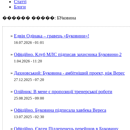
Статті
Блоги
������ �����: БУковина
»
Едвін Одінака – гравець «Буковини»!
16.07.2026 - 01:01
»
Офіційно. Клуб МЛС підписав захисника Буковини-2
1.04.2026 - 11:20
»
Дахновський: Буковина - амбітніший проект, ніж Верес
27.12.2025 - 07:20
»
Олійник: В мене є пропозиції тренерської роботи
25.08.2025 - 09:00
»
Офіційно. Буковина підписала хавбека Вереса
13.07.2025 - 02:30
»
Офіційно. Євген Підлепенець перейшов в Буковину