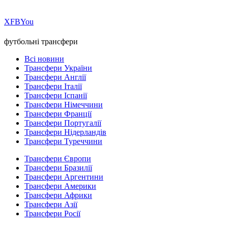
Х
FB
You
футбольні трансфери
Всі новини
Трансфери України
Трансфери Англії
Трансфери Італії
Трансфери Іспанії
Трансфери Німеччини
Трансфери Франції
Трансфери Португалії
Трансфери Нідерландів
Трансфери Туреччини
Трансфери Європи
Трансфери Бразилії
Трансфери Аргентини
Трансфери Америки
Трансфери Африки
Трансфери Азії
Трансфери Росії