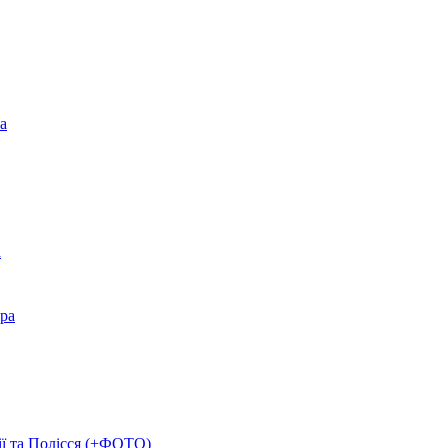
а
а
ера
ії та Полісся (+ФОТО)