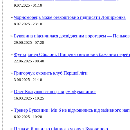
9.07.2025 - 01:10
»
Чорноморець може безкоштовно підписати Лопирьонка
8.07.2025 - 23:10
»
Буковина підсилилася досвідченим воротарем — Пенько
29.06.2025 - 07:28
»
Функціонер Оболоні: Шищенко висловив бажання перейт
22.06.2025 - 08:40
»
Григорчук очолить клуб Першої ліги
3.06.2025 - 21:10
»
Олег Кожушко став гравцем «Буковини»
16.03.2025 - 10:25
»
Тренер Буковини: Ми б не відмовились від забивного на
6.02.2025 - 10:20
»
Плакса: Я швидко підписав угоду з Буковиною