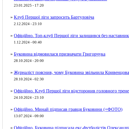
23.01.2025 - 17:20
»
Клуб Першої ліги запросить Бартуловіча
2.12.2024 - 23:10
»
Офіційно. Топ-клуб Першої ліги залишився без наставник
1.12.2024 - 00:40
»
Буковина відмовилася призначати Григорчука
28.10.2024 - 20:00
»
Журналіст пояснив, чому Буковина звільнила Кривенцов
28.10.2024 - 02:30
»
Офіційно. Клуб Першої ліги відсторонив головного трен
24.10.2024 - 23:10
»
Офіційно. Минай підписав гравця Буковини (+ФОТО)
13.07.2024 - 09:00
»
Офіційно. Буковина підписала екс-футболістів Олександр