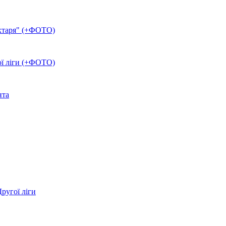
ахтаря" (+ФОТО)
ої ліги (+ФОТО)
нта
ругої ліги