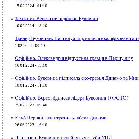
15.02.2024 - 01:10
»
Захисник Вереса не підійшов Буковині
10.02.2024 - 13:10
»
Тренер Буковини: Наш клуб підсилився кваліфікованими
1.02.2024 - 00:10
»
Офіційно. Олександрія відпустила гравця в Першу лігу
16.01.2024 - 13:10
»
Офіційно. Буковина підписала екс-гравця Динамо та М
10.01.2024 - 11:10
»
Офіційно. Верес підписав лідера Буковини (+ФОТО)
25.07.2023 - 09:40
»
Клуб Першої ліги втратив хавбека Динамо
26.06.2023 - 16:10
»
Два гравці Буковини перейдуть у клуби УПЛ