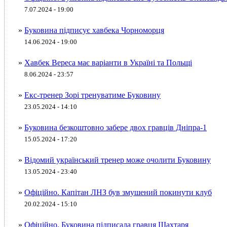
7.07.2024 - 19:00
»
Буковина підписує хавбека Чорноморця
14.06.2024 - 19:00
»
Хавбек Вереса має варіанти в Україні та Польщі
8.06.2024 - 23:57
»
Екс-тренер Зорі тренуватиме Буковину
23.05.2024 - 14:10
»
Буковина безкоштовно забере двох гравців Дніпра-1
15.05.2024 - 17:20
»
Відомий український тренер може очолити Буковину
13.05.2024 - 23:40
»
Офіційно. Капітан ЛНЗ був змушений покинути клуб
20.02.2024 - 15:10
»
Офіційно. Буковина підписала гравця Шахтаря