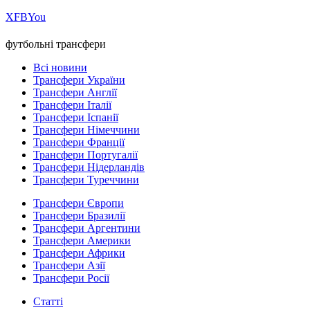
Х
FB
You
футбольні трансфери
Всі новини
Трансфери України
Трансфери Англії
Трансфери Італії
Трансфери Іспанії
Трансфери Німеччини
Трансфери Франції
Трансфери Португалії
Трансфери Нідерландів
Трансфери Туреччини
Трансфери Європи
Трансфери Бразилії
Трансфери Аргентини
Трансфери Америки
Трансфери Африки
Трансфери Азії
Трансфери Росії
Статті