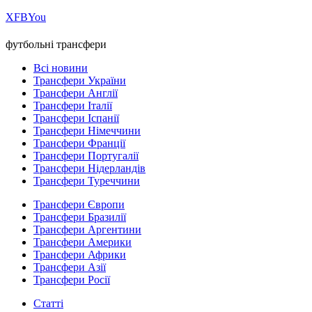
Х
FB
You
футбольні трансфери
Всі новини
Трансфери України
Трансфери Англії
Трансфери Італії
Трансфери Іспанії
Трансфери Німеччини
Трансфери Франції
Трансфери Португалії
Трансфери Нідерландів
Трансфери Туреччини
Трансфери Європи
Трансфери Бразилії
Трансфери Аргентини
Трансфери Америки
Трансфери Африки
Трансфери Азії
Трансфери Росії
Статті