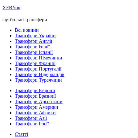
Х
FB
You
футбольні трансфери
Всі новини
Трансфери України
Трансфери Англії
Трансфери Італії
Трансфери Іспанії
Трансфери Німеччини
Трансфери Франції
Трансфери Португалії
Трансфери Нідерландів
Трансфери Туреччини
Трансфери Європи
Трансфери Бразилії
Трансфери Аргентини
Трансфери Америки
Трансфери Африки
Трансфери Азії
Трансфери Росії
Статті