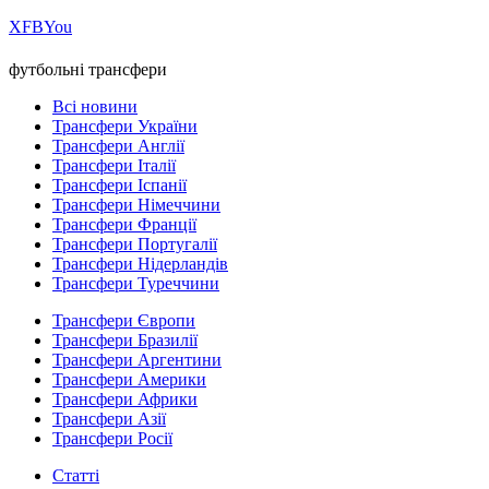
Х
FB
You
футбольні трансфери
Всі новини
Трансфери України
Трансфери Англії
Трансфери Італії
Трансфери Іспанії
Трансфери Німеччини
Трансфери Франції
Трансфери Португалії
Трансфери Нідерландів
Трансфери Туреччини
Трансфери Європи
Трансфери Бразилії
Трансфери Аргентини
Трансфери Америки
Трансфери Африки
Трансфери Азії
Трансфери Росії
Статті