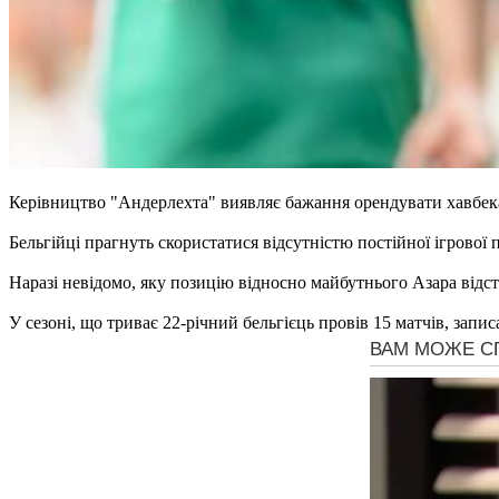
Керівництво "Андерлехта" виявляє бажання орендувати хавбека 
Бельгійці прагнуть скористатися відсутністю постійної ігрової 
Наразі невідомо, яку позицію відносно майбутнього Азара відст
У сезоні, що триває 22-річний бельгієць провів 15 матчів, запи