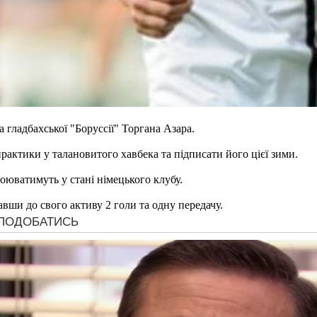
гладбахської "Боруссії" Торгана Азара.
практики у талановитого хавбека та підписати його цієї зими.
оюватимуть у стані німецького клубу.
савши до свого активу 2 голи та одну передачу.