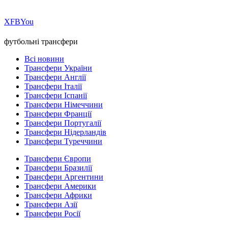
Х
FB
You
футбольні трансфери
Всі новини
Трансфери України
Трансфери Англії
Трансфери Італії
Трансфери Іспанії
Трансфери Німеччини
Трансфери Франції
Трансфери Португалії
Трансфери Нідерландів
Трансфери Туреччини
Трансфери Європи
Трансфери Бразилії
Трансфери Аргентини
Трансфери Америки
Трансфери Африки
Трансфери Азії
Трансфери Росії