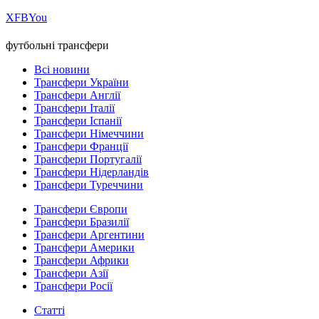
Х
FB
You
футбольні трансфери
Всі новини
Трансфери України
Трансфери Англії
Трансфери Італії
Трансфери Іспанії
Трансфери Німеччини
Трансфери Франції
Трансфери Португалії
Трансфери Нідерландів
Трансфери Туреччини
Трансфери Європи
Трансфери Бразилії
Трансфери Аргентини
Трансфери Америки
Трансфери Африки
Трансфери Азії
Трансфери Росії
Статті