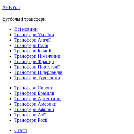
Х
FB
You
футбольні трансфери
Всі новини
Трансфери України
Трансфери Англії
Трансфери Італії
Трансфери Іспанії
Трансфери Німеччини
Трансфери Франції
Трансфери Португалії
Трансфери Нідерландів
Трансфери Туреччини
Трансфери Європи
Трансфери Бразилії
Трансфери Аргентини
Трансфери Америки
Трансфери Африки
Трансфери Азії
Трансфери Росії
Статті