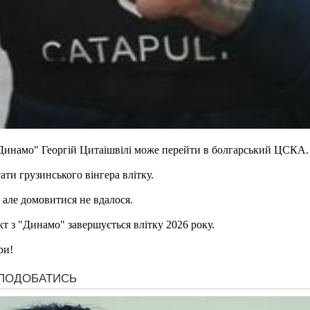
 "Динамо" Георгій Цитаішвілі може перейти в болгарський ЦСКА
ати грузинського вінгера влітку.
 але домовитися не вдалося.
кт з "Динамо" завершується влітку 2026 року.
ри!