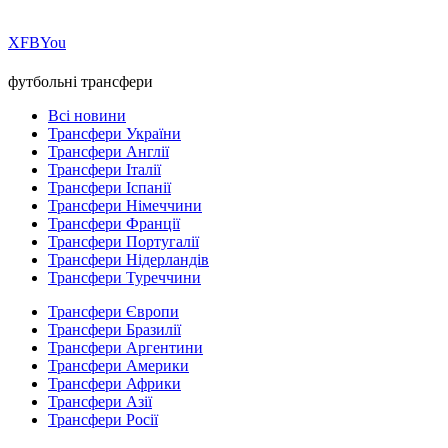
Х
FB
You
футбольні трансфери
Всі новини
Трансфери України
Трансфери Англії
Трансфери Італії
Трансфери Іспанії
Трансфери Німеччини
Трансфери Франції
Трансфери Португалії
Трансфери Нідерландів
Трансфери Туреччини
Трансфери Європи
Трансфери Бразилії
Трансфери Аргентини
Трансфери Америки
Трансфери Африки
Трансфери Азії
Трансфери Росії