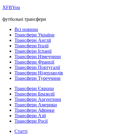
Х
FB
You
футбольні трансфери
Всі новини
Трансфери України
Трансфери Англії
Трансфери Італії
Трансфери Іспанії
Трансфери Німеччини
Трансфери Франції
Трансфери Португалії
Трансфери Нідерландів
Трансфери Туреччини
Трансфери Європи
Трансфери Бразилії
Трансфери Аргентини
Трансфери Америки
Трансфери Африки
Трансфери Азії
Трансфери Росії
Статті