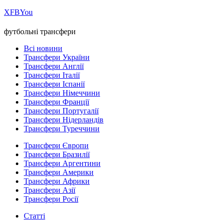
Х
FB
You
футбольні трансфери
Всі новини
Трансфери України
Трансфери Англії
Трансфери Італії
Трансфери Іспанії
Трансфери Німеччини
Трансфери Франції
Трансфери Португалії
Трансфери Нідерландів
Трансфери Туреччини
Трансфери Європи
Трансфери Бразилії
Трансфери Аргентини
Трансфери Америки
Трансфери Африки
Трансфери Азії
Трансфери Росії
Статті