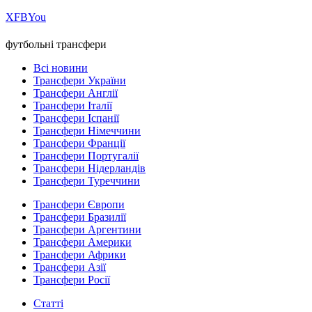
Х
FB
You
футбольні трансфери
Всі новини
Трансфери України
Трансфери Англії
Трансфери Італії
Трансфери Іспанії
Трансфери Німеччини
Трансфери Франції
Трансфери Португалії
Трансфери Нідерландів
Трансфери Туреччини
Трансфери Європи
Трансфери Бразилії
Трансфери Аргентини
Трансфери Америки
Трансфери Африки
Трансфери Азії
Трансфери Росії
Статті