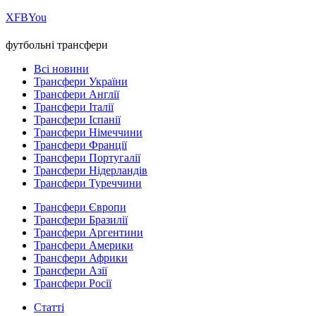
Х
FB
You
футбольні трансфери
Всі новини
Трансфери України
Трансфери Англії
Трансфери Італії
Трансфери Іспанії
Трансфери Німеччини
Трансфери Франції
Трансфери Португалії
Трансфери Нідерландів
Трансфери Туреччини
Трансфери Європи
Трансфери Бразилії
Трансфери Аргентини
Трансфери Америки
Трансфери Африки
Трансфери Азії
Трансфери Росії
Статті