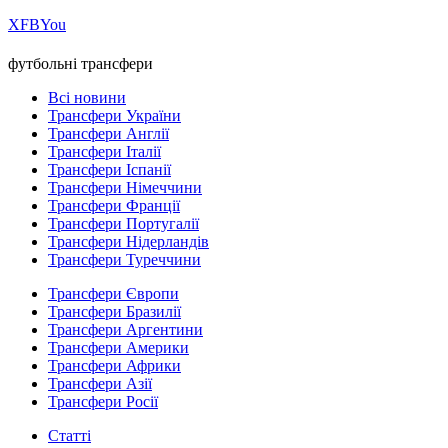
Х
FB
You
футбольні трансфери
Всі новини
Трансфери України
Трансфери Англії
Трансфери Італії
Трансфери Іспанії
Трансфери Німеччини
Трансфери Франції
Трансфери Португалії
Трансфери Нідерландів
Трансфери Туреччини
Трансфери Європи
Трансфери Бразилії
Трансфери Аргентини
Трансфери Америки
Трансфери Африки
Трансфери Азії
Трансфери Росії
Статті