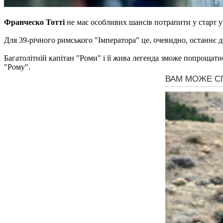
Франческо Тотті
не має особливих шансів потрапити у старт у 
Для 39-річного римського "Імператора" це, очевидно, останнє де
Багатолітній капітан "Роми" і її жива легенда зможе попрощати
"Рому".