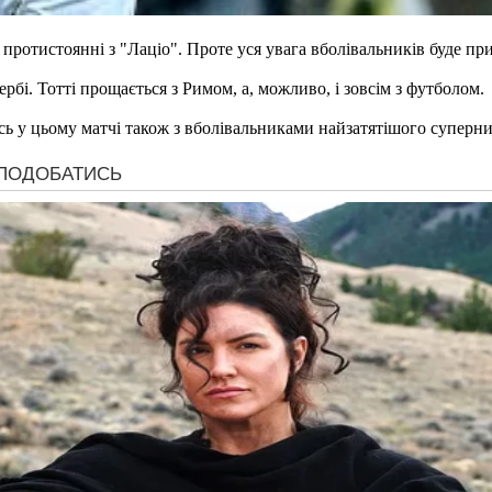
протистоянні з "Лаціо". Проте уся увага вболівальників буде пр
рбі. Тотті прощається з Римом, а, можливо, і зовсім з футболом.
сь у цьому матчі також з вболівальниками найзатятішого суперник