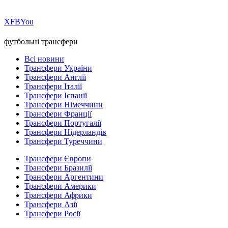
Х
FB
You
футбольні трансфери
Всі новини
Трансфери України
Трансфери Англії
Трансфери Італії
Трансфери Іспанії
Трансфери Німеччини
Трансфери Франції
Трансфери Португалії
Трансфери Нідерландів
Трансфери Туреччини
Трансфери Європи
Трансфери Бразилії
Трансфери Аргентини
Трансфери Америки
Трансфери Африки
Трансфери Азії
Трансфери Росії