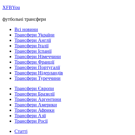
Х
FB
You
футбольні трансфери
Всі новини
Трансфери України
Трансфери Англії
Трансфери Італії
Трансфери Іспанії
Трансфери Німеччини
Трансфери Франції
Трансфери Португалії
Трансфери Нідерландів
Трансфери Туреччини
Трансфери Європи
Трансфери Бразилії
Трансфери Аргентини
Трансфери Америки
Трансфери Африки
Трансфери Азії
Трансфери Росії
Статті