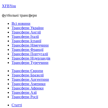
Х
FB
You
футбольні трансфери
Всі новини
Трансфери України
Трансфери Англії
Трансфери Італії
Трансфери Іспанії
Трансфери Німеччини
Трансфери Франції
Трансфери Португалії
Трансфери Нідерландів
Трансфери Туреччини
Трансфери Європи
Трансфери Бразилії
Трансфери Аргентини
Трансфери Америки
Трансфери Африки
Трансфери Азії
Трансфери Росії
Статті