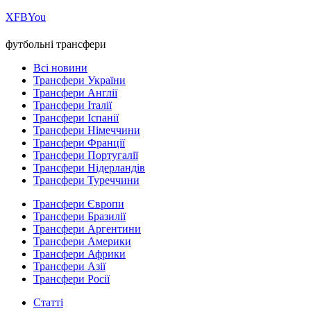
Х
FB
You
футбольні трансфери
Всі новини
Трансфери України
Трансфери Англії
Трансфери Італії
Трансфери Іспанії
Трансфери Німеччини
Трансфери Франції
Трансфери Португалії
Трансфери Нідерландів
Трансфери Туреччини
Трансфери Європи
Трансфери Бразилії
Трансфери Аргентини
Трансфери Америки
Трансфери Африки
Трансфери Азії
Трансфери Росії
Статті