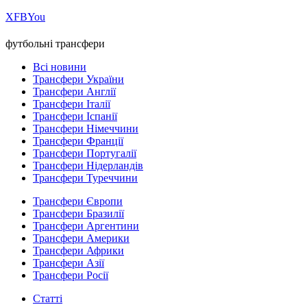
Х
FB
You
футбольні трансфери
Всі новини
Трансфери України
Трансфери Англії
Трансфери Італії
Трансфери Іспанії
Трансфери Німеччини
Трансфери Франції
Трансфери Португалії
Трансфери Нідерландів
Трансфери Туреччини
Трансфери Європи
Трансфери Бразилії
Трансфери Аргентини
Трансфери Америки
Трансфери Африки
Трансфери Азії
Трансфери Росії
Статті