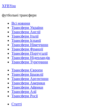
Х
FB
You
футбольні трансфери
Всі новини
Трансфери України
Трансфери Англії
Трансфери Італії
Трансфери Іспанії
Трансфери Німеччини
Трансфери Франції
Трансфери Португалії
Трансфери Нідерландів
Трансфери Туреччини
Трансфери Європи
Трансфери Бразилії
Трансфери Аргентини
Трансфери Америки
Трансфери Африки
Трансфери Азії
Трансфери Росії
Статті