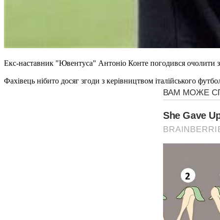
Екс-наставник "Ювентуса" Антоніо Конте погодився очолити збі
Фахівець нібито досяг згоди з керівництвом італійського футбо