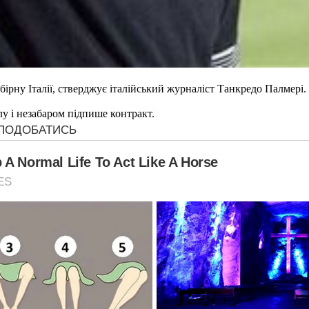
рну Італії, стверджує італійський журналіст Танкредо Палмері.
лу і незабаром підпише контракт.