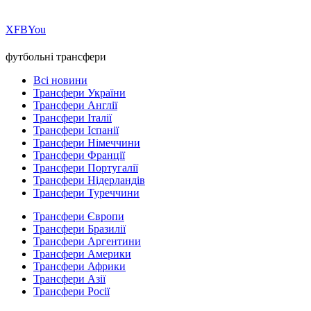
Х
FB
You
футбольні трансфери
Всі новини
Трансфери України
Трансфери Англії
Трансфери Італії
Трансфери Іспанії
Трансфери Німеччини
Трансфери Франції
Трансфери Португалії
Трансфери Нідерландів
Трансфери Туреччини
Трансфери Європи
Трансфери Бразилії
Трансфери Аргентини
Трансфери Америки
Трансфери Африки
Трансфери Азії
Трансфери Росії