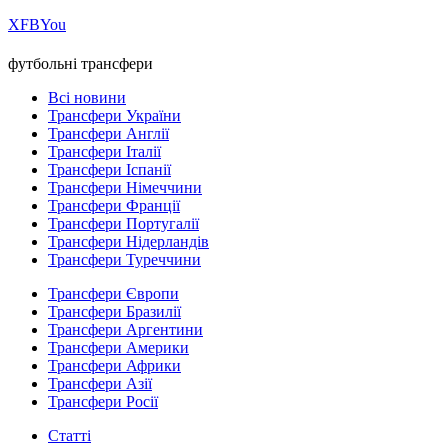
Х
FB
You
футбольні трансфери
Всі новини
Трансфери України
Трансфери Англії
Трансфери Італії
Трансфери Іспанії
Трансфери Німеччини
Трансфери Франції
Трансфери Португалії
Трансфери Нідерландів
Трансфери Туреччини
Трансфери Європи
Трансфери Бразилії
Трансфери Аргентини
Трансфери Америки
Трансфери Африки
Трансфери Азії
Трансфери Росії
Статті