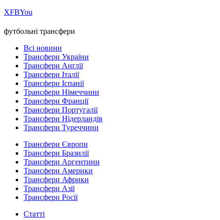
Х
FB
You
футбольні трансфери
Всі новини
Трансфери України
Трансфери Англії
Трансфери Італії
Трансфери Іспанії
Трансфери Німеччини
Трансфери Франції
Трансфери Португалії
Трансфери Нідерландів
Трансфери Туреччини
Трансфери Європи
Трансфери Бразилії
Трансфери Аргентини
Трансфери Америки
Трансфери Африки
Трансфери Азії
Трансфери Росії
Статті