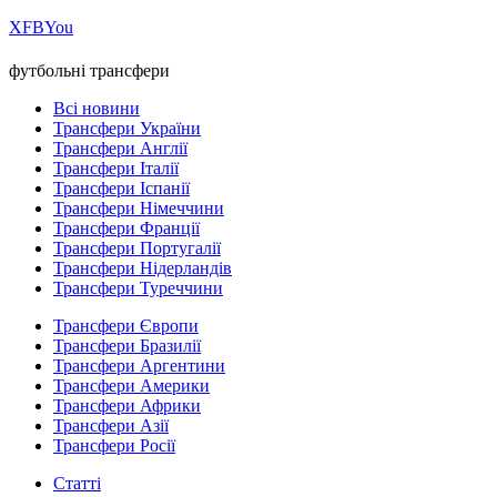
Х
FB
You
футбольні трансфери
Всі новини
Трансфери України
Трансфери Англії
Трансфери Італії
Трансфери Іспанії
Трансфери Німеччини
Трансфери Франції
Трансфери Португалії
Трансфери Нідерландів
Трансфери Туреччини
Трансфери Європи
Трансфери Бразилії
Трансфери Аргентини
Трансфери Америки
Трансфери Африки
Трансфери Азії
Трансфери Росії
Статті