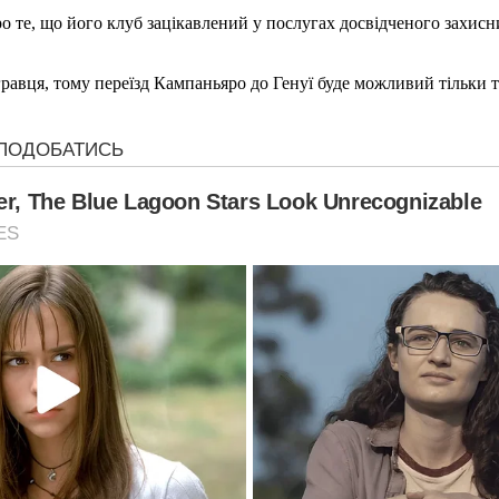
 те, що його клуб зацікавлений у послугах досвідченого захисн
авця, тому переїзд Кампаньяро до Генуї буде можливий тільки то