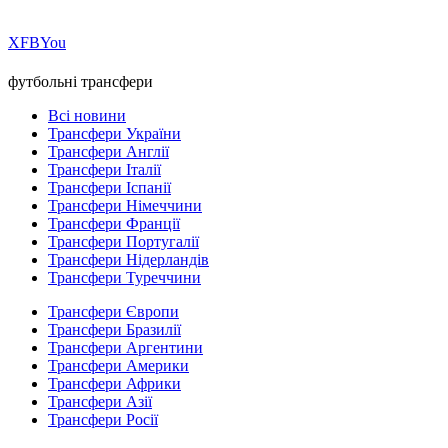
Х
FB
You
футбольні трансфери
Всі новини
Трансфери України
Трансфери Англії
Трансфери Італії
Трансфери Іспанії
Трансфери Німеччини
Трансфери Франції
Трансфери Португалії
Трансфери Нідерландів
Трансфери Туреччини
Трансфери Європи
Трансфери Бразилії
Трансфери Аргентини
Трансфери Америки
Трансфери Африки
Трансфери Азії
Трансфери Росії