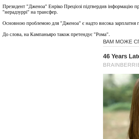
Президент "Дженоа" Енріко Преціозі підтвердив інформацію про
"нерадзуррі" на трансфер.
Основною проблемою для "Дженоа" є надто висока зарплатня гр
До слова, на Кампаньяро також претендує "Рома".