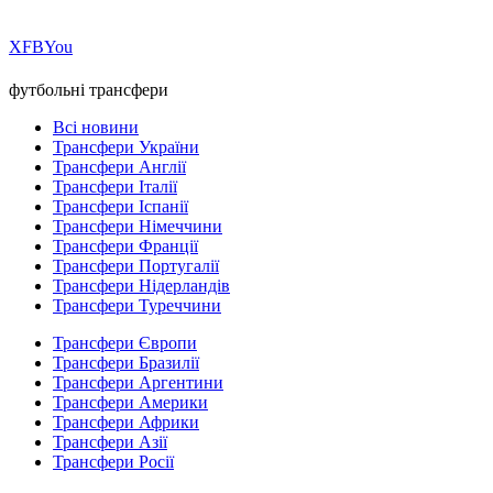
Х
FB
You
футбольні трансфери
Всі новини
Трансфери України
Трансфери Англії
Трансфери Італії
Трансфери Іспанії
Трансфери Німеччини
Трансфери Франції
Трансфери Португалії
Трансфери Нідерландів
Трансфери Туреччини
Трансфери Європи
Трансфери Бразилії
Трансфери Аргентини
Трансфери Америки
Трансфери Африки
Трансфери Азії
Трансфери Росії