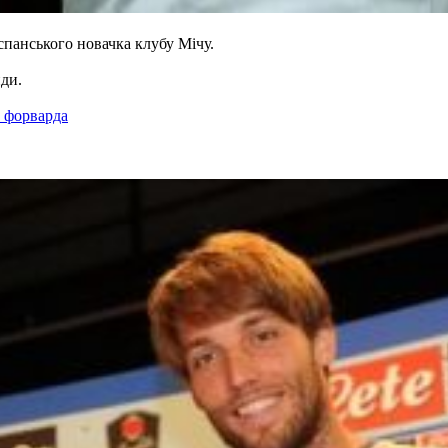
спанського новачка клубу Мічу.
нди.
о форварда