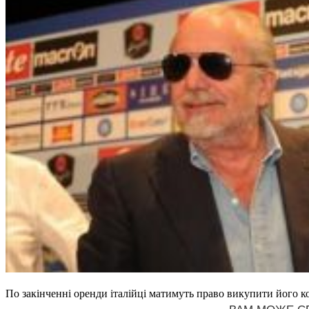
По закінченні оренди італійці матимуть право викупити його ко