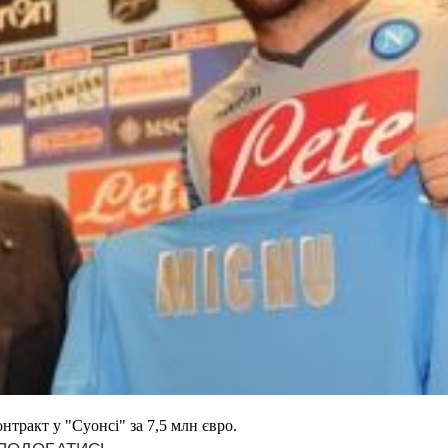
нтракт у "Суонсі" за 7,5 млн євро.