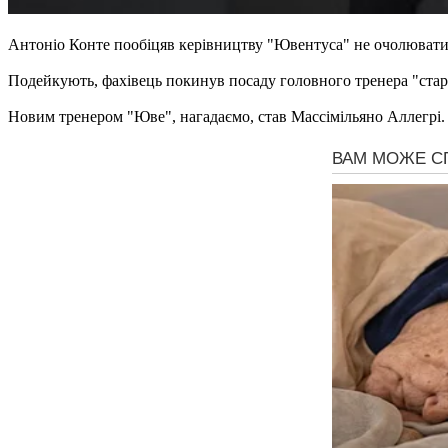
Антоніо Конте пообіцяв керівництву "Ювентуса" не очолювати ж
Подейкують, фахівець покинув посаду головного тренера "старої
Новим тренером "Юве", нагадаємо, став Массімільяно Аллегрі.