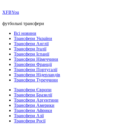
Х
FB
You
футбольні трансфери
Всі новини
Трансфери України
Трансфери Англії
Трансфери Італії
Трансфери Іспанії
Трансфери Німеччини
Трансфери Франції
Трансфери Португалії
Трансфери Нідерландів
Трансфери Туреччини
Трансфери Європи
Трансфери Бразилії
Трансфери Аргентини
Трансфери Америки
Трансфери Африки
Трансфери Азії
Трансфери Росії